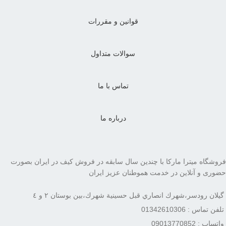
قوانین و مقررات
سوالات متداول
تماس با ما
درباره ما
فروشگاه میترا مارکا با چندین سال سابقه در فروش کیف در ایران بصورت
حضوری و آنلاین در خدمت هموطنان عزیز ایران
گيلان رودسر،شهرك انصاري قبل حسينية شهرك،بين بوستان ٢ و ٤
تلفن تماس : 01342610306
واتساپ : 09013770852