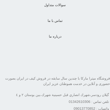
سوالات متداول
تماس با ما
درباره ما
فروشگاه میترا مارکا با چندین سال سابقه در فروش کیف در ایران بصورت
حضوری و آنلاین در خدمت هموطنان عزیز ایران
گيلان رودسر،شهرك انصاري قبل حسينية شهرك،بين بوستان ٢ و ٤
تلفن تماس : 01342610306
واتساپ : 09013770852