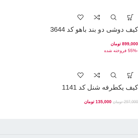
کیف دوشی دو بند باهو کد 3644
899,000
تومان
-55%
فروخته شده
کیف یکطرفه شنل کد 1141
135,000
تومان
297,000
تومان