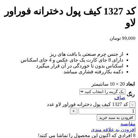
کد 1327 کیف پول دخترانه فوراور
لاو
99,000
تومان
از جنس چرم صنعتی با بافت های ریز
دارای 8 جای کارت یک جای عکس و 4 جای اسکناس
اسکناس بدون تا خوردگی در آن قرار میگیرد
دکمه بکاررفته فشاری میباشد
ابعاد
20 × 10 سانتیمتر
رنگ
صاف
کد 1327 کیف پول دخترانه فوراور لاو عدد
افزودن به سبد خرید
مقايسه
افزودن به علاقه مندی
8
افرادی که اکنون این محصول را تماشا می کنند!