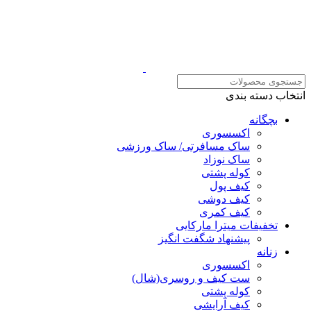
انتخاب دسته بندی
بچگانه
اکسسوری
ساک مسافرتی/ ساک ورزشی
ساک نوزاد
کوله پشتی
کیف پول
کیف دوشی
کیف کمری
تخفیفات میترا مارکایی
پیشنهاد شگفت انگیز
زنانه
اکسسوری
ست کیف و روسری(شال)
کوله پشتی
کیف آرایشی