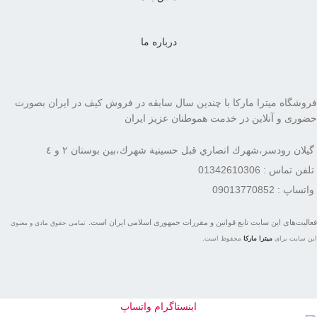
درباره ما
فروشگاه میترا مارکا با چندین سال سابقه در فروش کیف در ایران بصورت
حضوری و آنلاین در خدمت هموطنان عزیز ایران
گيلان رودسر،شهرك انصاري قبل حسينية شهرك،بين بوستان ٢ و ٤
تلفن تماس : 01342610306
واتساپ : 09013770852
فعاليت‌های اين سايت تابع قوانين و مقررات جمهوری اسلامی ايران است.
تمامی حقوق مادی و معنوی
این سایت برای
میترا مارکا
محفوظ است.
اینستاگرام
واتساپ