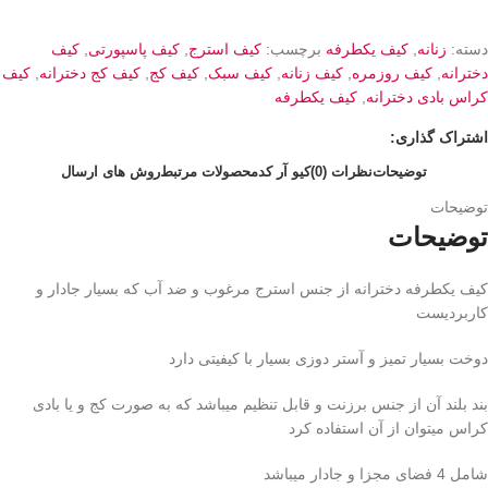
دسته:
زنانه
,
کیف یکطرفه
برچسب:
کیف استرج
,
کیف پاسپورتی
,
کیف
دخترانه
,
کیف روزمره
,
کیف زنانه
,
کیف سبک
,
کیف کج
,
کیف کج دخترانه
,
کیف
کراس بادی دخترانه
,
کیف یکطرفه
اشتراک گذاری:
توضیحات
نظرات (0)
کیو آر کد
محصولات مرتبط
روش های ارسال
توضیحات
توضیحات
کیف یکطرفه دخترانه از جنس استرج مرغوب و ضد آب که بسیار جادار و
کاربردیست
دوخت بسیار تمیز و آستر دوزی بسیار با کیفیتی دارد
بند بلند آن از جنس برزنت و قابل تنظیم میباشد که به صورت کج و یا بادی
کراس میتوان از آن استفاده کرد
شامل 4 فضای مجزا و جادار میباشد