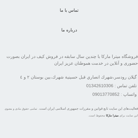
تماس با ما
درباره ما
فروشگاه میترا مارکا با چندین سال سابقه در فروش کیف در ایران بصورت
حضوری و آنلاین در خدمت هموطنان عزیز ایران
گيلان رودسر،شهرك انصاري قبل حسينية شهرك،بين بوستان ٢ و ٤
تلفن تماس : 01342610306
واتساپ : 09013770852
فعاليت‌های اين سايت تابع قوانين و مقررات جمهوری اسلامی ايران است.
تمامی حقوق مادی و معنوی
این سایت برای
میترا مارکا
محفوظ است.