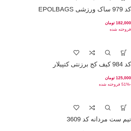
کد 979 ساک ورزشی EPOLBAGS
182,000
تومان
فروخته شده
کد 984 کیف کج برزنتی کتپیلار
125,000
تومان
-51%
فروخته شده
نیم ست مردانه کد 3609