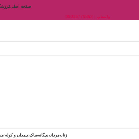
صفحه اصلی
فروشگ
واتساپ : 09013770852
زنانه
مردانه
بچگانه
ساک،چمدان و کوله مس