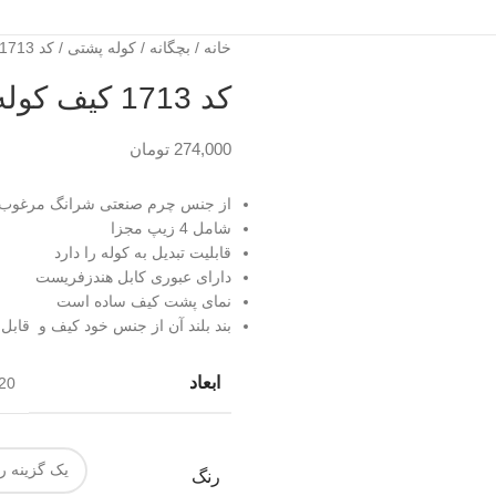
خانه
بچگانه
کوله پشتی
کد 1713 کیف کوله دخترانه مدل رها
کد 1713 کیف کوله دخترانه مدل رها
274,000
تومان
از جنس چرم صنعتی شرانگ مرغوب
شامل 4 زیپ مجزا
قابلیت تبدیل به کوله را دارد
دارای عبوری کابل هندزفریست
نمای پشت کیف ساده است
بند بلند آن از جنس خود کیف و قابل 
ابعاد
20 × 18 سانتیم
رنگ