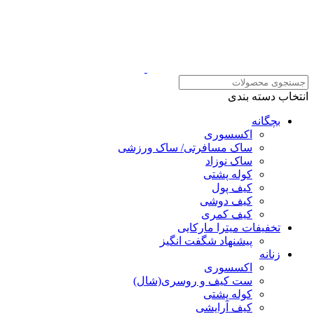
انتخاب دسته بندی
بچگانه
اکسسوری
ساک مسافرتی/ ساک ورزشی
ساک نوزاد
کوله پشتی
کیف پول
کیف دوشی
کیف کمری
تخفیفات میترا مارکایی
پیشنهاد شگفت انگیز
زنانه
اکسسوری
ست کیف و روسری(شال)
کوله پشتی
کیف آرایشی