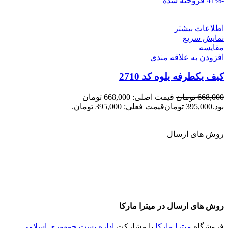
-41%
فروخته شده
اطلاعات بیشتر
نمایش سریع
مقايسه
افزودن به علاقه مندی
کیف یکطرفه یلوه کد 2710
668,000
تومان
قیمت اصلی: 668,000 تومان
بود.
395,000
تومان
قیمت فعلی: 395,000 تومان.
روش های ارسال
روش های ارسال در میترا مارکا
فروشگاه
میترا مارکا
با مشارکت
اداره پست جمهوری اسلامی