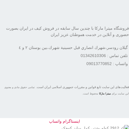
فروشگاه میترا مارکا با چندین سال سابقه در فروش کیف در ایران بصورت
حضوری و آنلاین در خدمت هموطنان عزیز ایران
گيلان رودسر،شهرك انصاري قبل حسينية شهرك،بين بوستان ٢ و ٤
تلفن تماس : 01342610306
واتساپ : 09013770852
فعاليت‌های اين سايت تابع قوانين و مقررات جمهوری اسلامی ايران است.
تمامی حقوق مادی و معنوی
این سایت برای
میترا مارکا
محفوظ است.
اینستاگرام
واتساپ