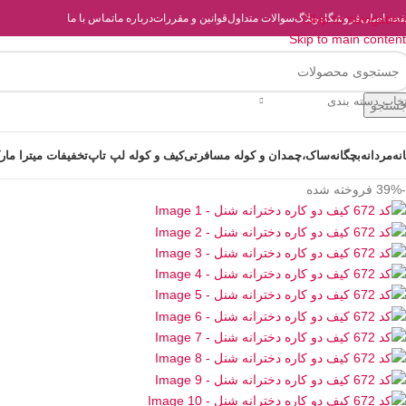
حه اصلی
فروشگاه
Skip to navigation
وبلاگ
سوالات متداول
قوانین و مقررات
درباره ما
تماس با ما
Skip to main content
تخاب دسته بندی
ستجو
انه
مردانه
بچگانه
ساک،چمدان و کوله مسافرتی
کیف و کوله لپ تاپ
تخفیفات میترا مار
-39%
فروخته شده