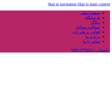
Skip to navigation
Skip to main content
صفحه اصلی
فروشگاه
وبلاگ
سوالات متداول
قوانین و مقررات
درباره ما
تماس با ما
واتساپ : 09013770852