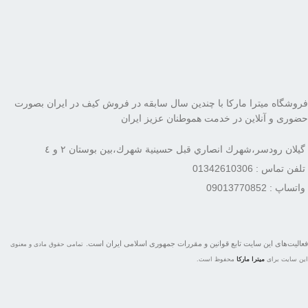
فروشگاه میترا مارکا با چندین سال سابقه در فروش کیف در ایران بصورت
حضوری و آنلاین در خدمت هموطنان عزیز ایران
گيلان رودسر،شهرك انصاري قبل حسينية شهرك،بين بوستان ٢ و ٤
تلفن تماس : 01342610306
واتساپ : 09013770852
فعاليت‌های اين سايت تابع قوانين و مقررات جمهوری اسلامی ايران است.
تمامی حقوق مادی و معنوی
این سایت برای
میترا مارکا
محفوظ است.