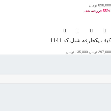
898,000
تومان
-55%
فروخته شده
کیف یکطرفه شنل کد 1141
297,000
تومان
135,000
تومان