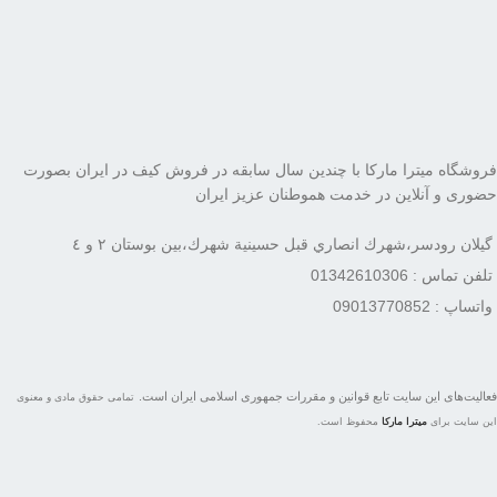
فروشگاه میترا مارکا با چندین سال سابقه در فروش کیف در ایران بصورت
حضوری و آنلاین در خدمت هموطنان عزیز ایران
گيلان رودسر،شهرك انصاري قبل حسينية شهرك،بين بوستان ٢ و ٤
تلفن تماس : 01342610306
واتساپ : 09013770852
فعاليت‌های اين سايت تابع قوانين و مقررات جمهوری اسلامی ايران است.
تمامی حقوق مادی و معنوی
این سایت برای
میترا مارکا
محفوظ است.