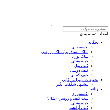
انتخاب دسته بندی
بچگانه
اکسسوری
ساک مسافرتی/ ساک ورزشی
ساک نوزاد
کوله پشتی
کیف پول
کیف دوشی
کیف کمری
تخفیفات میترا مارکایی
پیشنهاد شگفت انگیز
زنانه
اکسسوری
ست کیف و روسری(شال)
کوله پشتی
کیف آرایشی