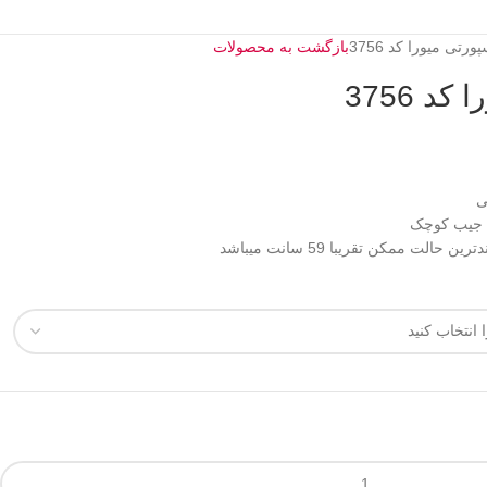
رتی میورا کد 3756
بازگشت به محصولات
د 3756
ی
 جیب کوچک
لت ممکن تقریبا 59 سانت میباشد