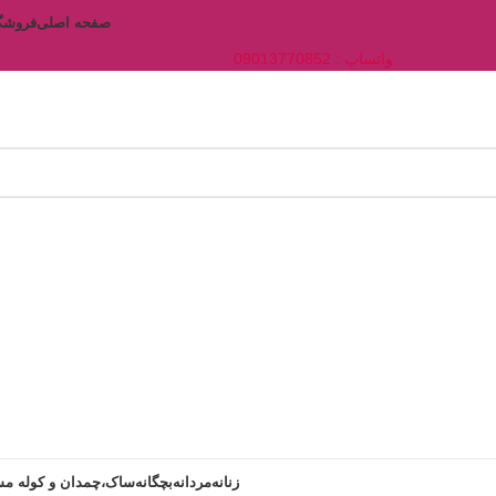
صفحه اصلی
فروشگ
واتساپ : 09013770852
زنانه
مردانه
بچگانه
ساک،چمدان و کوله مس