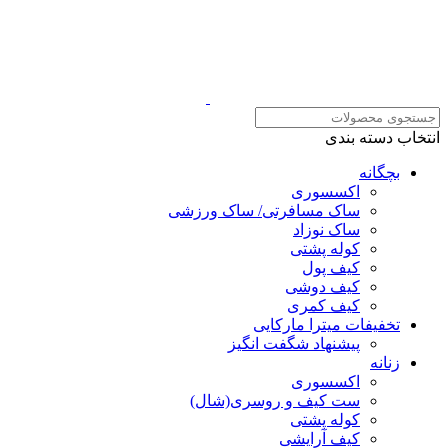
انتخاب دسته بندی
بچگانه
اکسسوری
ساک مسافرتی/ ساک ورزشی
ساک نوزاد
کوله پشتی
کیف پول
کیف دوشی
کیف کمری
تخفیفات میترا مارکایی
پیشنهاد شگفت انگیز
زنانه
اکسسوری
ست کیف و روسری(شال)
کوله پشتی
کیف آرایشی