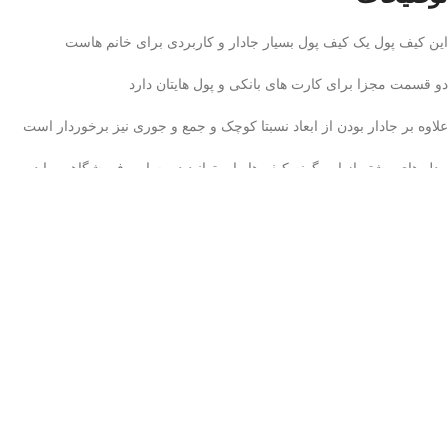
این کیف پول یک کیف پول بسیار جادار و کاربردی برای خانم هاست
دو قسمت مجزا برای کارت های بانکی و پول هایتان دارد
علاوه بر جادار بودن از ابعاد نسبتا کوچک و جمع و جوری نیز برخوردار است
مدل های بیشتر از این گونه کیف ها را میتوانید در سایت فروشگاهی ما در
دسته بندی زنانه
کیف پول سایز کوچک
مشاهده کنید.
همینطور میتوانید تنوع بیشتر محصولات را در پیج اینستاگرامی ما به آدرس
mitramarca
رویت کنید.
مجموعه
میترا مارکا
با یک دهه سابقه فعالیت در فروش انواع کیف های مردانه
و زنانه و بچگانه، به شما کمک میکند تا بهترین انتخاب را برای نیاز خود داشته
باشید.
نظرات (0)
دیدگاهها