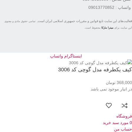
واتساپ : 09013770852
فعاليت‌های اين سايت تابع قوانين و مقررات جمهوری اسلامی ايران است.
تمامی حقوق مادی و معنوی
این سایت برای
میترا مارکا
محفوظ است.
اینستاگرام
واتساپ
کیف یکطرفه مدل گوچی کد 3006
368,000
تومان
در انبار موجود نمی باشد
فروشگاه
0
مورد
سبد خرید
حساب من