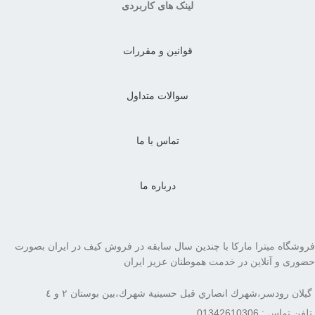
لینک های کاربردی
قوانین و مقررات
سوالات متداول
تماس با ما
درباره ما
فروشگاه میترا مارکا با چندین سال سابقه در فروش کیف در ایران بصورت
حضوری و آنلاین در خدمت هموطنان عزیز ایران
گيلان رودسر،شهرك انصاري قبل حسينية شهرك،بين بوستان ٢ و ٤
تلفن تماس : 01342610306