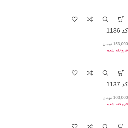
کد 1136
153,000
تومان
فروخته شده
کد 1137
103,000
تومان
فروخته شده