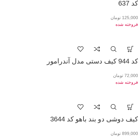
کد 637
125,000
تومان
فروخته شده
کد 944 کیف دستی مدل آندرامور
72,000
تومان
فروخته شده
کیف دوشی دو بند باهو کد 3644
899,000
تومان