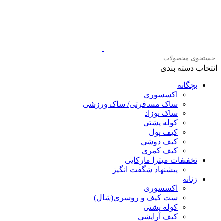
انتخاب دسته بندی
بچگانه
اکسسوری
ساک مسافرتی/ ساک ورزشی
ساک نوزاد
کوله پشتی
کیف پول
کیف دوشی
کیف کمری
تخفیفات میترا مارکایی
پیشنهاد شگفت انگیز
زنانه
اکسسوری
ست کیف و روسری(شال)
کوله پشتی
کیف آرایشی