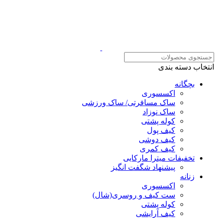
انتخاب دسته بندی
بچگانه
اکسسوری
ساک مسافرتی/ ساک ورزشی
ساک نوزاد
کوله پشتی
کیف پول
کیف دوشی
کیف کمری
تخفیفات میترا مارکایی
پیشنهاد شگفت انگیز
زنانه
اکسسوری
ست کیف و روسری(شال)
کوله پشتی
کیف آرایشی