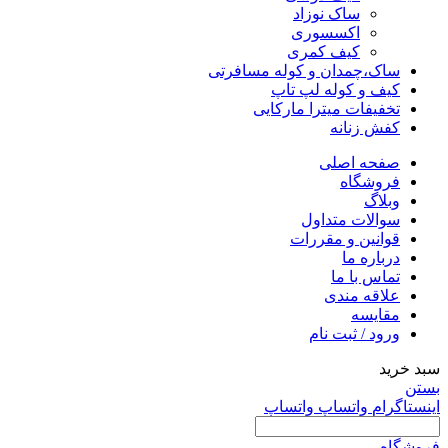
ساک نوزاد
اکسسوری
کیف کمری
ساک،چمدان و کوله مسافرتی
کیف و کوله لپ تاپ
تخفیفات میترا مارکایی
کفش زنانه
صفحه اصلی
فروشگاه
وبلاگ
سوالات متداول
قوانین و مقررات
درباره ما
تماس با ما
علاقه مندی
مقايسه
ورود / ثبت نام
سبد خرید
بستن
اینستاگرام
واتساپ
واتساپ
فروشگاه