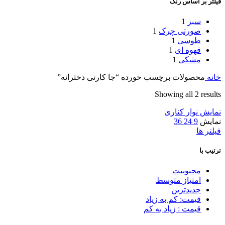
فیلتر بر اساس رنگ
سبز
1
صورتی چرک
1
طوسی
1
قهوه ای
1
مشکی
1
خانه
محصولات برچسب خورده “جا کارتی دخترانه”
Showing all 2 results
نمایش نوار کناری
نمایش
9
24
36
فیلتر ها
ترتیب با
محبوبیت
امتیاز متوسط
جدیدترین
قیمت: کم به زیاد
قیمت : زیاد به کم