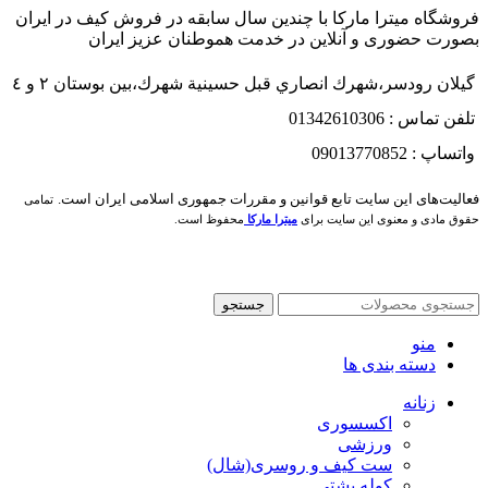
فروشگاه میترا مارکا با چندین سال سابقه در فروش کیف در ایران
بصورت حضوری و آنلاین در خدمت هموطنان عزیز ایران
گيلان رودسر،شهرك انصاري قبل حسينية شهرك،بين بوستان ٢ و ٤
تلفن تماس : 01342610306
واتساپ : 09013770852
فعاليت‌های اين سايت تابع قوانين و مقررات جمهوری اسلامی ايران است.
تمامی
حقوق مادی و معنوی این سایت برای
میترا مارکا
محفوظ است.
جستجو
منو
دسته بندی ها
زنانه
اکسسوری
ورزشی
ست کیف و روسری(شال)
کوله پشتی