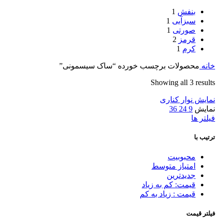
بنفش
1
سبزآبی
1
صورتی
1
قرمز
2
کرم
1
خانه
محصولات برچسب خورده “ساک سیسمونی”
Showing all 3 results
نمایش نوار کناری
نمایش
9
24
36
فیلتر ها
ترتیب با
محبوبیت
امتیاز متوسط
جدیدترین
قیمت: کم به زیاد
قیمت : زیاد به کم
فیلتر قیمت