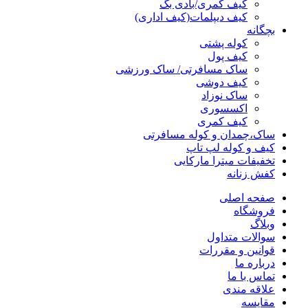
کیف کمری/بادی بگ
کیف دیپلمات(کیف اداری)
بچگانه
کوله پشتی
کیف پول
ساک مسافرتی/ ساک ورزشی
کیف دوشی
ساک نوزاد
اکسسوری
کیف کمری
ساک،چمدان و کوله مسافرتی
کیف و کوله لپ تاپ
تخفیفات میترا مارکایی
کفش زنانه
صفحه اصلی
فروشگاه
وبلاگ
سوالات متداول
قوانین و مقررات
درباره ما
تماس با ما
علاقه مندی
مقايسه