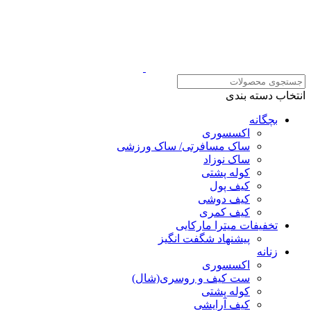
انتخاب دسته بندی
بچگانه
اکسسوری
ساک مسافرتی/ ساک ورزشی
ساک نوزاد
کوله پشتی
کیف پول
کیف دوشی
کیف کمری
تخفیفات میترا مارکایی
پیشنهاد شگفت انگیز
زنانه
اکسسوری
ست کیف و روسری(شال)
کوله پشتی
کیف آرایشی