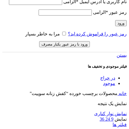
نام کاربری یا آدرس ایمیل
*
الزامی
رمز عبور
*
الزامی
ورود
رمز عبور را فراموش کرده اید؟
مرا به خاطر بسپار
ورود با رمز عبور یکبار مصرف
بستن
فیلتر موجودی و تخفیف ها
در حراج
موجود
خانه
محصولات برچسب خورده “کفش زنانه سوییت”
نمایش یک نتیجه
نمایش نوار کناری
نمایش
9
24
36
فیلتر ها