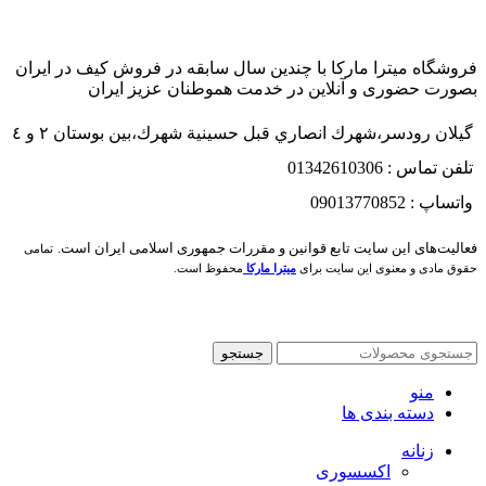
فروشگاه میترا مارکا با چندین سال سابقه در فروش کیف در ایران
بصورت حضوری و آنلاین در خدمت هموطنان عزیز ایران
گيلان رودسر،شهرك انصاري قبل حسينية شهرك،بين بوستان ٢ و ٤
تلفن تماس : 01342610306
واتساپ : 09013770852
فعاليت‌های اين سايت تابع قوانين و مقررات جمهوری اسلامی ايران است.
تمامی
حقوق مادی و معنوی این سایت برای
میترا مارکا
محفوظ است.
جستجو
منو
دسته بندی ها
زنانه
اکسسوری