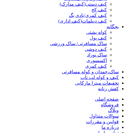
کیف دستی(کیف مدارک)
کیف کج
کیف کمری/بادی بگ
کیف دیپلمات(کیف اداری)
بچگانه
کوله پشتی
کیف پول
ساک مسافرتی/ ساک ورزشی
کیف دوشی
ساک نوزاد
اکسسوری
کیف کمری
ساک،چمدان و کوله مسافرتی
کیف و کوله لپ تاپ
تخفیفات میترا مارکایی
کفش زنانه
صفحه اصلی
فروشگاه
وبلاگ
سوالات متداول
قوانین و مقررات
درباره ما
تماس با ما