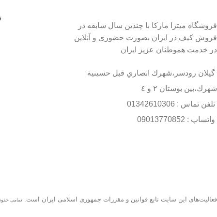
ق
فروشگاه میترا مارکا با چندین سال سابقه در
فروش کیف در ایران بصورت حضوری و آنلاین
در خدمت هموطنان عزیز ایران
گيلان رودسر،شهرك انصاري قبل حسينية
شهرك،بين بوستان ٢ و ٤
تلفن تماس : 01342610306
واتساپ : 09013770852
فعاليت‌های اين سايت تابع قوانين و مقررات جمهوری اسلامی ايران است.
تمامی حقوق