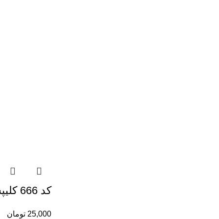
کد 666 کلیپس موی سر
25,000
تومان