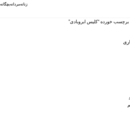
زنانه
مردانه
بچگانه
رچسب خورده “کلیس ابروبادی”
اری
م