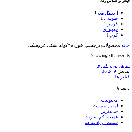
فیلتر بر اساس رنگ
آبی کاربنی
1
طوسی
1
قرمز
1
قهوه ای
1
کرم
1
خانه
محصولات برچسب خورده “کوله پشتی عروسکی”
Showing all 3 results
نمایش نوار کناری
نمایش
9
24
36
فیلتر ها
ترتیب با
محبوبیت
امتیاز متوسط
جدیدترین
قیمت: کم به زیاد
قیمت : زیاد به کم