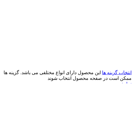
انتخاب گزینه ها
این محصول دارای انواع مختلفی می باشد. گزینه ها
ممکن است در صفحه محصول انتخاب شوند
نمایش سریع
مقايسه
افزودن به علاقه مندی
کوله بچه دختر و پسر کد 3606
330,000
تومان
فروخته شده