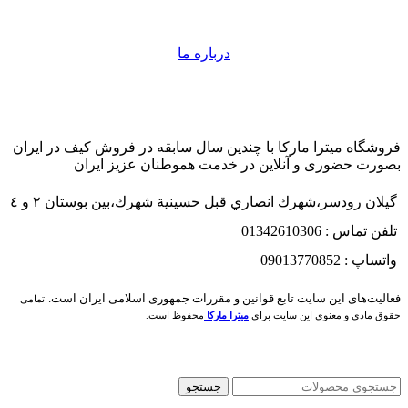
درباره ما
فروشگاه میترا مارکا با چندین سال سابقه در فروش کیف در ایران
بصورت حضوری و آنلاین در خدمت هموطنان عزیز ایران
گيلان رودسر،شهرك انصاري قبل حسينية شهرك،بين بوستان ٢ و ٤
تلفن تماس : 01342610306
واتساپ : 09013770852
فعاليت‌های اين سايت تابع قوانين و مقررات جمهوری اسلامی ايران است.
تمامی
حقوق مادی و معنوی این سایت برای
میترا مارکا
محفوظ است.
جستجو