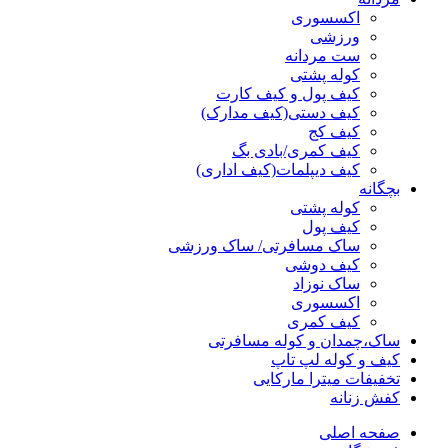
اکسسوری
ورزشی
ست مردانه
کوله پشتی
کیف پول و کیف کارت
کیف دستی(کیف مدارک)
کیف کج
کیف کمری/بادی بگ
کیف دیپلمات(کیف اداری)
بچگانه
کوله پشتی
کیف پول
ساک مسافرتی/ ساک ورزشی
کیف دوشی
ساک نوزاد
اکسسوری
کیف کمری
ساک،چمدان و کوله مسافرتی
کیف و کوله لپ تاپ
تخفیفات میترا مارکایی
کفش زنانه
صفحه اصلی