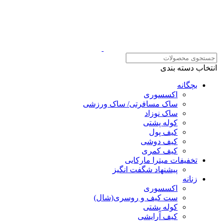
انتخاب دسته بندی
بچگانه
اکسسوری
ساک مسافرتی/ ساک ورزشی
ساک نوزاد
کوله پشتی
کیف پول
کیف دوشی
کیف کمری
تخفیفات میترا مارکایی
پیشنهاد شگفت انگیز
زنانه
اکسسوری
ست کیف و روسری(شال)
کوله پشتی
کیف آرایشی