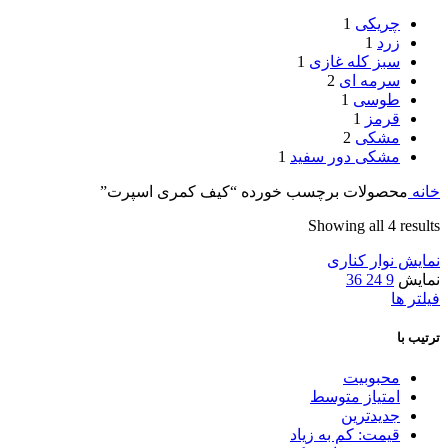
چریکی
1
زرد
1
سبز کله غازی
1
سرمه ای
2
طوسی
1
قرمز
1
مشکی
2
مشکی دور سفید
1
خانه
محصولات برچسب خورده “کیف کمری اسپرت”
Showing all 4 results
نمایش نوار کناری
نمایش
9
24
36
فیلتر ها
ترتیب با
محبوبیت
امتیاز متوسط
جدیدترین
قیمت: کم به زیاد