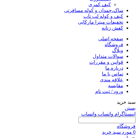
کیف کمری
ساک،چمدان و کوله مسافرتی
کیف و کوله لپ تاپ
تخفیفات میترا مارکایی
کفش زنانه
صفحه اصلی
فروشگاه
وبلاگ
سوالات متداول
قوانین و مقررات
درباره ما
تماس با ما
علاقه مندی
مقايسه
ورود / ثبت نام
سبد خرید
بستن
اینستاگرام
واتساپ
واتساپ
فروشگاه
0
مورد
سبد خرید
حساب من