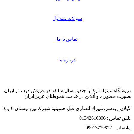
سوالات متداول
تماس با ما
درباره ما
فروشگاه میترا مارکا با چندین سال سابقه در فروش کیف در ایران
بصورت حضوری و آنلاین در خدمت هموطنان عزیز ایران
گيلان رودسر،شهرك انصاري قبل حسينية شهرك،بين بوستان ٢ و ٤
تلفن تماس : 01342610306
واتساپ : 09013770852