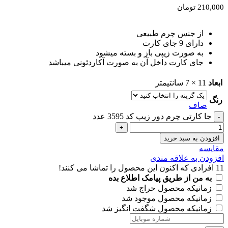
210,000
تومان
از جنس چرم طبیعی
دارای 9 جای کارت
به صورت زیپی باز و بسته میشود
جای کارت داخل آن به صورت آکاردئونی میباشد
ابعاد
11 × 7 سانتیمتر
رنگ
صاف
جا کارتی چرم دور زیپ کد 3595 عدد
افزودن به سبد خرید
مقايسه
افزودن به علاقه مندی
11
افرادی که اکنون این محصول را تماشا می کنند!
به من از طریق پیامک اطلاع بده
زمانیکه محصول حراج شد
زمانیکه محصول موجود شد
زمانیکه محصول شگفت انگیز شد