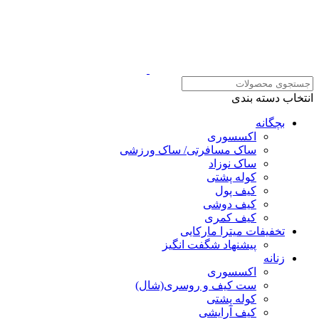
انتخاب دسته بندی
بچگانه
اکسسوری
ساک مسافرتی/ ساک ورزشی
ساک نوزاد
کوله پشتی
کیف پول
کیف دوشی
کیف کمری
تخفیفات میترا مارکایی
پیشنهاد شگفت انگیز
زنانه
اکسسوری
ست کیف و روسری(شال)
کوله پشتی
کیف آرایشی