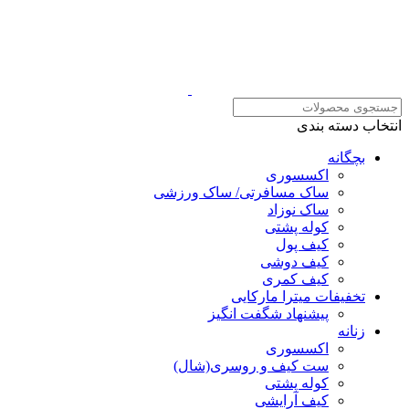
انتخاب دسته بندی
بچگانه
اکسسوری
ساک مسافرتی/ ساک ورزشی
ساک نوزاد
کوله پشتی
کیف پول
کیف دوشی
کیف کمری
تخفیفات میترا مارکایی
پیشنهاد شگفت انگیز
زنانه
اکسسوری
ست کیف و روسری(شال)
کوله پشتی
کیف آرایشی