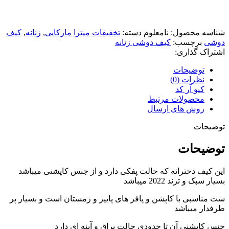
شناسه محصول:
نامعلوم
دسته:
تخفیفات میترا مارکایی
,
زنانه
,
کیف
دوشی
برچسب:
کیف دوشی زنانه
اشتراک گذاری:
توضیحات
نظرات (0)
کیو آر کد
محصولات مرتبط
روش های ارسال
توضیحات
توضیحات
این کیف دخترانه که حالت پفکی دارد و از جنس کاپشنی میباشد
بسیار سبک و ترند 2022 میباشد
ست مناسبی با کاپشن و پافر های پاییز و زمستان است و بسیار پر
طرفدار میباشد
جنس کاپشنی آن تا حدودی حالت براق و آینه ای دارد