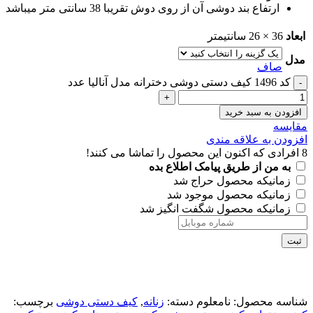
ارتفاع بند دوشی آن از روی دوش تقریبا 38 سانتی متر میباشد
ابعاد
36 × 26 سانتیمتر
مدل
صاف
کد 1496 کیف دستی دوشی دخترانه مدل آنالیا عدد
افزودن به سبد خرید
مقايسه
افزودن به علاقه مندی
8
افرادی که اکنون این محصول را تماشا می کنند!
به من از طریق پیامک اطلاع بده
زمانیکه محصول حراج شد
زمانیکه محصول موجود شد
زمانیکه محصول شگفت انگیز شد
ثبت
شناسه محصول:
نامعلوم
دسته:
زنانه
,
کیف دستی دوشی
برچسب: