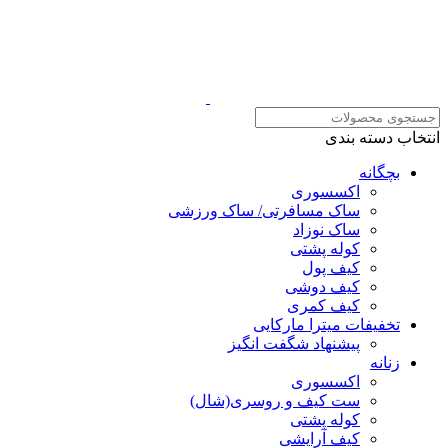
انتخاب دسته بندی
بچگانه
اکسسوری
ساک مسافرتی/ ساک ورزشی
ساک نوزاد
کوله پشتی
کیف پول
کیف دوشی
کیف کمری
تخفیفات میترا مارکایی
پیشنهاد شگفت انگیز
زنانه
اکسسوری
ست کیف و روسری(شال)
کوله پشتی
کیف آرایشی