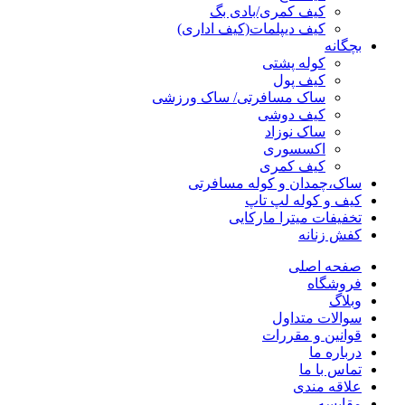
کیف کمری/بادی بگ
کیف دیپلمات(کیف اداری)
بچگانه
کوله پشتی
کیف پول
ساک مسافرتی/ ساک ورزشی
کیف دوشی
ساک نوزاد
اکسسوری
کیف کمری
ساک،چمدان و کوله مسافرتی
کیف و کوله لپ تاپ
تخفیفات میترا مارکایی
کفش زنانه
صفحه اصلی
فروشگاه
وبلاگ
سوالات متداول
قوانین و مقررات
درباره ما
تماس با ما
علاقه مندی
مقايسه