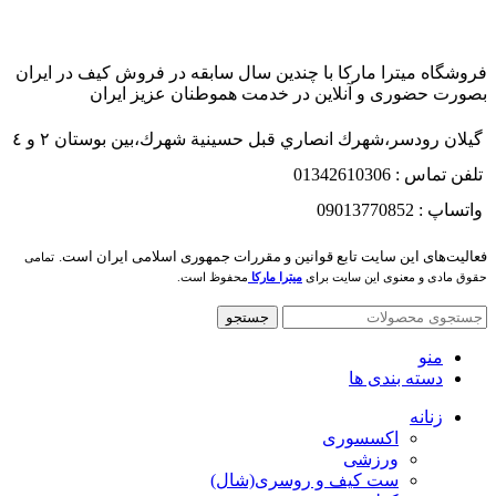
فروشگاه میترا مارکا با چندین سال سابقه در فروش کیف در ایران
بصورت حضوری و آنلاین در خدمت هموطنان عزیز ایران
گيلان رودسر،شهرك انصاري قبل حسينية شهرك،بين بوستان ٢ و ٤
تلفن تماس : 01342610306
واتساپ : 09013770852
فعاليت‌های اين سايت تابع قوانين و مقررات جمهوری اسلامی ايران است.
تمامی
حقوق مادی و معنوی این سایت برای
میترا مارکا
محفوظ است.
جستجو
منو
دسته بندی ها
زنانه
اکسسوری
ورزشی
ست کیف و روسری(شال)