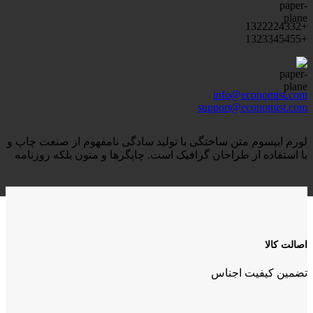
+1322224332
+1323345455
info@economist.com
support@economist.com
لورم ایپسوم متن ساختگی با تولید سادگی نامفهوم از صنعت چاپ و
با استفاده از طراحان گرافیک است. چاپگرها و متون بلکه روزنامه
اصالت کالا
تضمین کیفیت اجناس