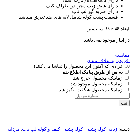
دارای name card (کارت اسم)
دارای شش زیپ مجزا در اطراف کیف
دارای ضربه گیر لپ تاپ
قسمت پشت کوله شامل لایه های ضد تعریق میباشد
ابعاد
48 × 35 سانتیمتر
در انبار موجود نمی باشد
مقايسه
افزودن به علاقه مندی
10
افرادی که اکنون این محصول را تماشا می کنند!
به من از طریق پیامک اطلاع بده
زمانیکه محصول حراج شد
زمانیکه محصول موجود شد
زمانیکه محصول شگفت انگیز شد
ثبت
دسته:
زنانه
,
کوله پشتی
,
کوله پشتی
,
کیف و کوله لپ تاپ
,
مردانه