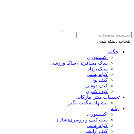
انتخاب دسته بندی
بچگانه
اکسسوری
ساک مسافرتی/ ساک ورزشی
ساک نوزاد
کوله پشتی
کیف پول
کیف دوشی
کیف کمری
تخفیفات میترا مارکایی
پیشنهاد شگفت انگیز
زنانه
اکسسوری
ست کیف و روسری(شال)
کوله پشتی
کیف آرایشی