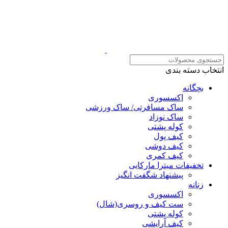
انتخاب دسته بندی
بچگانه
اکسسوری
ساک مسافرتی/ ساک ورزشی
ساک نوزاد
کوله پشتی
کیف پول
کیف دوشی
کیف کمری
تخفیفات میترا مارکایی
پیشنهاد شگفت انگیز
زنانه
اکسسوری
ست کیف و روسری(شال)
کوله پشتی
کیف آرایشی