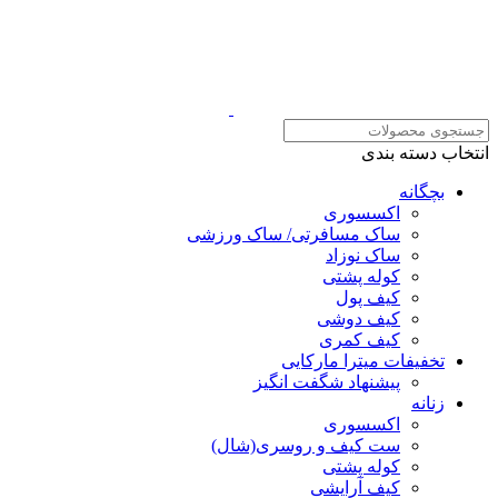
انتخاب دسته بندی
بچگانه
اکسسوری
ساک مسافرتی/ ساک ورزشی
ساک نوزاد
کوله پشتی
کیف پول
کیف دوشی
کیف کمری
تخفیفات میترا مارکایی
پیشنهاد شگفت انگیز
زنانه
اکسسوری
ست کیف و روسری(شال)
کوله پشتی
کیف آرایشی