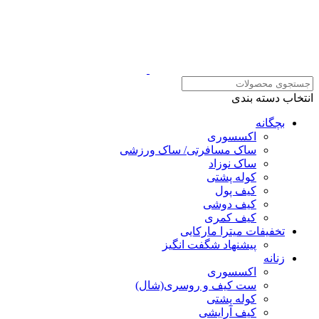
انتخاب دسته بندی
بچگانه
اکسسوری
ساک مسافرتی/ ساک ورزشی
ساک نوزاد
کوله پشتی
کیف پول
کیف دوشی
کیف کمری
تخفیفات میترا مارکایی
پیشنهاد شگفت انگیز
زنانه
اکسسوری
ست کیف و روسری(شال)
کوله پشتی
کیف آرایشی