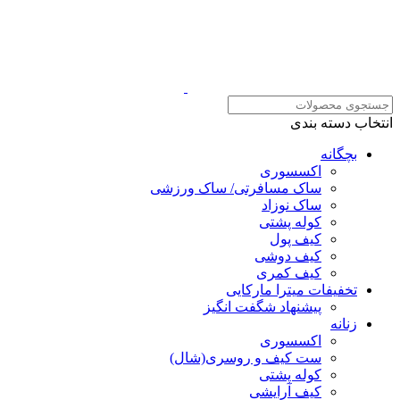
انتخاب دسته بندی
بچگانه
اکسسوری
ساک مسافرتی/ ساک ورزشی
ساک نوزاد
کوله پشتی
کیف پول
کیف دوشی
کیف کمری
تخفیفات میترا مارکایی
پیشنهاد شگفت انگیز
زنانه
اکسسوری
ست کیف و روسری(شال)
کوله پشتی
کیف آرایشی