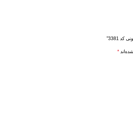
د 3381”
ده‌اند
*