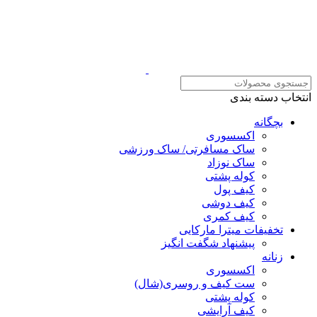
انتخاب دسته بندی
بچگانه
اکسسوری
ساک مسافرتی/ ساک ورزشی
ساک نوزاد
کوله پشتی
کیف پول
کیف دوشی
کیف کمری
تخفیفات میترا مارکایی
پیشنهاد شگفت انگیز
زنانه
اکسسوری
ست کیف و روسری(شال)
کوله پشتی
کیف آرایشی