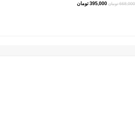
395,000
تومان
668,000
تومان