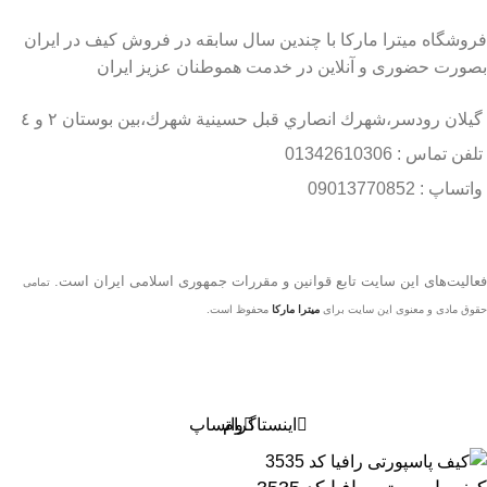
فروشگاه میترا مارکا با چندین سال سابقه در فروش کیف در ایران
بصورت حضوری و آنلاین در خدمت هموطنان عزیز ایران
گيلان رودسر،شهرك انصاري قبل حسينية شهرك،بين بوستان ٢ و ٤
تلفن تماس : 01342610306
واتساپ : 09013770852
فعاليت‌های اين سايت تابع قوانين و مقررات جمهوری اسلامی ايران است.
تمامی
حقوق مادی و معنوی این سایت برای
میترا مارکا
محفوظ است.
اینستاگرام
واتساپ