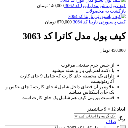
کیف پول تاشو مدل ایورا کد 3062
140,000
تومان
بازگشت به محصولات
کیف پاسپورتی نارینا کد 3064
670,000
تومان
کیف پول مدل کاترا کد 3063
450,000
تومان
از جنس چرم صنعتی مرغوب
با دکمه آهنربایی باز و بسته میشود
دارای یک محفظه جای کارت که شامل 9 جای کارت
آکاردئونیست
علاوه بر آن فضای داخل شامل 4 جای کارت،2 جای عکس و
یک جای اسکناس میباشد
قسمت بیرونی کیف هم شامل یک جای کارت است
ابعاد
12 × 9 سانتیمتر
رنگ
صاف
کیف پول مدل کاترا کد 3063 عدد