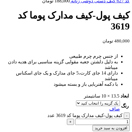
کد 627 کیف دستی دوشی زنانه
188,000
تومان
کیف پول-کیف مدارک پوما کد
3619
480,000
تومان
از جنس چرم چرم طبیعی
به دلیل دلشتن جعبه مقوایی گزینه مناسبی برای هدیه دادن
میباشد
دارای 14 جای کارت،5 جای مدارک و یک جای اسکناس
میباشد
با دکمه آهنربایی باز و بسته میشود
ابعاد
13.5 × 10 سانتیمتر
رنگ
صاف
کیف پول-کیف مدارک پوما کد 3619 عدد
افزودن به سبد خرید