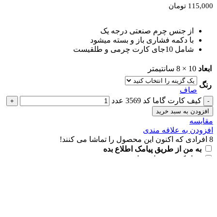
115,000
تومان
از جنس چرم صنعتی درجه یک
با دکمه فشاری باز و بسته میشود
شامل 10جای کارت چرمی و طلقیست
ابعاد
10 × 8 سانتیمتر
رنگ
صاف
کیف کارت گاما کد 3569 عدد
افزودن به سبد خرید
مقايسه
افزودن به علاقه مندی
8
افرادی که اکنون این محصول را تماشا می کنند!
به من از طریق پیامک اطلاع بده
زمانیکه محصول حراج شد
زمانیکه محصول موجود شد
زمانیکه محصول شگفت انگیز شد
ثبت