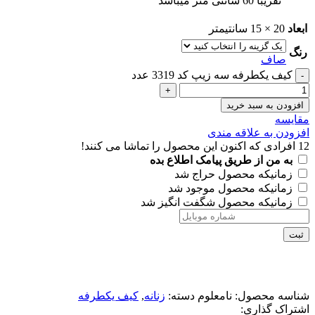
تقریبا 60 سانتی متر میباشد
ابعاد
20 × 15 سانتیمتر
رنگ
صاف
کیف یکطرفه سه زیپ کد 3319 عدد
افزودن به سبد خرید
مقايسه
افزودن به علاقه مندی
12
افرادی که اکنون این محصول را تماشا می کنند!
به من از طریق پیامک اطلاع بده
زمانیکه محصول حراج شد
زمانیکه محصول موجود شد
زمانیکه محصول شگفت انگیز شد
ثبت
شناسه محصول:
نامعلوم
دسته:
زنانه
,
کیف یکطرفه
اشتراک گذاری: